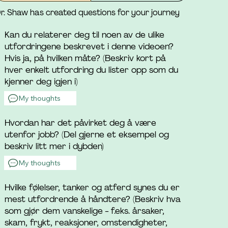
r. Shaw has created questions for your journey
Kan du relaterer deg til noen av de ulike
utfordringene beskrevet i denne videoen?
Hvis ja, på hvilken måte? (Beskriv kort på
hver enkelt utfordring du lister opp som du
kjenner deg igjen i)
My thoughts
Hvordan har det påvirket deg å være
utenfor jobb? (Del gjerne et eksempel og
beskriv litt mer i dybden)
My thoughts
Hvilke følelser, tanker og atferd synes du er
mest utfordrende å håndtere? (Beskriv hva
som gjør dem vanskelige - f.eks. årsaker,
skam, frykt, reaksjoner, omstendigheter,