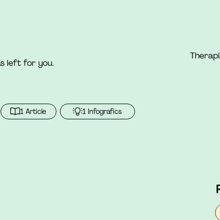
Therapi
s left for you.
1 Article
1 Infografics